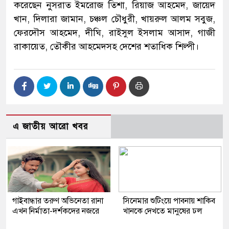
করেছেন নুসরাত ইমরোজ তিশা, রিয়াজ আহমেদ, জায়েদ
খান, দিলারা জামান, চঞ্চল চৌধুরী, খায়রুল আলম সবুজ,
ফেরদৌস আহমেদ, দীঘি, রাইসুল ইসলাম আসাদ, গাজী
রাকায়েত, তৌকীর আহমেদসহ দেশের শতাধিক শিল্পী।
এ জাতীয় আরো খবর
গাইবান্ধার তরুণ অভিনেতা রানা
সিনেমার শুটিংয়ে পাবনায় শাকিব
এখন নির্মাতা-দর্শকদের নজরে
খানকে দেখতে মানুষের ঢল