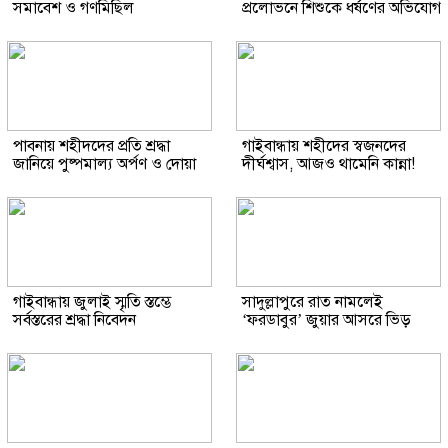
সমাবেশ ও গণমিছিল
প্রলোভনে শিশুকে ধর্ষণের অভিযোগ
পাবনায় শহীদদের প্রতি শ্রদ্ধা
গাইবান্ধায় শহীদের স্বজনদের
জানিয়ে পুষ্পমাল্য অর্পণ ও দোয়া
দীর্ঘশ্বাস, আজও থামেনি কান্না!
গাইবান্ধায় জুলাই স্মৃতি স্তম্ভে
সাদুল্লাপুরে রাত নামলেই
সর্বস্তরের শ্রদ্ধা নিবেদন
‘ফরডাবুর’ জুয়ার আসরে ভিড়