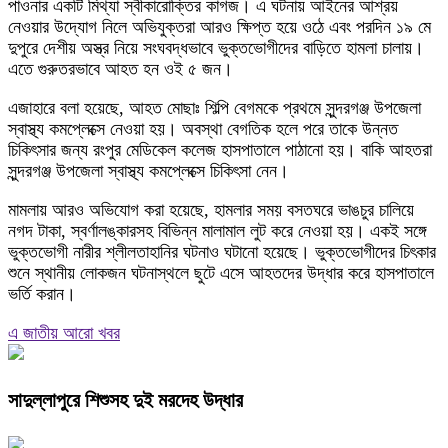
পাওনার একটি মিথ্যা স্বীকারোক্তির কাগজ। এ ঘটনায় আইনের আশ্রয়
নেওয়ার উদ্যোগ নিলে অভিযুক্তরা আরও ক্ষিপ্ত হয়ে ওঠে এবং পরদিন ১৯ মে
দুপুরে দেশীয় অস্ত্র নিয়ে সংঘবদ্ধভাবে ভুক্তভোগীদের বাড়িতে হামলা চালায়।
এতে গুরুতরভাবে আহত হন ওই ৫ জন।
এজাহারে বলা হয়েছে, আহত মোছাঃ শিল্পি বেগমকে প্রথমে সুন্দরগঞ্জ উপজেলা
স্বাস্থ্য কমপ্লেক্সে নেওয়া হয়। অবস্থা বেগতিক হলে পরে তাকে উন্নত
চিকিৎসার জন্য রংপুর মেডিকেল কলেজ হাসপাতালে পাঠানো হয়। বাকি আহতরা
সুন্দরগঞ্জ উপজেলা স্বাস্থ্য কমপ্লেক্সে চিকিৎসা নেন।
মামলায় আরও অভিযোগ করা হয়েছে, হামলার সময় বসতঘরে ভাঙচুর চালিয়ে
নগদ টাকা, স্বর্ণালঙ্কারসহ বিভিন্ন মালামাল লুট করে নেওয়া হয়। একই সঙ্গে
ভুক্তভোগী নারীর শ্লীলতাহানির ঘটনাও ঘটানো হয়েছে। ভুক্তভোগীদের চিৎকার
শুনে স্থানীয় লোকজন ঘটনাস্থলে ছুটে এসে আহতদের উদ্ধার করে হাসপাতালে
ভর্তি করান।
এ জাতীয় আরো খবর
সাদুল্লাপুরে শিশুসহ দুই মরদেহ উদ্ধার