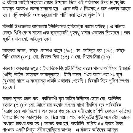
এ ঘটনায় আইনি সহায়তা নেয়ার উদ্যোগ নিলে ওই পরিবারের উপর মধ্যযুগীয়
কায়দায় আবারও হামলা চালানো হয়। এতে নারী ও শিশুসহ ৫ জন গুরুতর আহত
হন। শ্লীলতাহানি ও ভাঙচুরের পাশাপাশি করা হয়েছে লুটপাটও।
ঘটনাটি উপজেলার বামনডাঙ্গা ইউনিয়নের হাতিবান্ধা গ্রামে ঘটেছে। এ ঘটনায়
মোছাঃ শিল্পি বেগম নামের এক ভুক্তভোগী গৃহবধূ থানায় এজাহার দিয়েছেন। তার
স্বামীর নাম মো. আইনুল হক।
আহতরা হলেন, মোছাঃ জেলেখা খাতুন (৭০), মো. আইনুল হক (৫০), মোছাঃ
শিল্পি বেগম (৩৭), মো. রিফাত মিয়া (১৫) ও মো. শিহাব মিয়া (১০)।
গতকাল শুক্রবার দুপুর ২ টার দিকে বিষয়টি নিশ্চিত করেন থানার অফিসার ইনচার্জ
(ওসি) শাহিন মোহাম্মদ আমানুল্লাহ। তিনি বলেন, “এর আগে গত ১১ জুন
(বুধবার) রাতে এ সংক্রান্ত একটি এজাহার পেয়েছি। বিষয়টি নিয়ে পুলিশ তৎপর
রয়েছে।
মামলা সূত্রে জানা যায়, প্রতিবেশী মৃত অছিম উদ্দিনের ছেলে মো. আতিউর
রহমান (৫৭) ও মো. আতোয়ার রহমান গংদের সাথে দীর্ঘদিন ধরে পারিবারিক
বিরোধ চলে আসছিলো। এর জেরে গত ১৮ মে বাদী মোছাঃ শিল্পী বেগমের ভাতিজা
রিফাত মিয়াকে জোরপূর্বক ধরে নিয়ে যায়। পরে কংক্রিটের খুঁটির সঙ্গে বেঁধে তাকে
বেধড়ক মারধর করা হয়। আদায় করা হয়, ভয়ভীতি দেখিয়ে ৫০ হাজার টাকা
পাওনার একটি মিথ্যা স্বীকারোক্তির কাগজ। এ ঘটনায় আইনের আশ্রয়