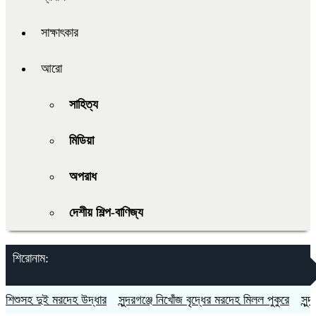
সাক্ষাৎকার
আরো
সাহিত্য
মিডিয়া
অপরাধ
দেশীয় শিল্প-বাণিজ্য
শিরোনাম:
শুসহ দুই মরদেহ উদ্ধার
সুন্দরগঞ্জে নিখোঁজ বৃদ্ধের মরদেহ মিলল পুকুরে
সুন্দরগ