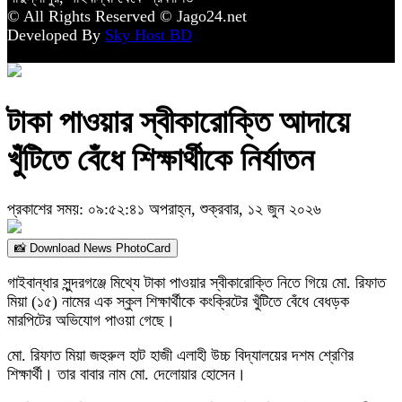
© All Rights Reserved © Jago24.net
Developed By
Sky Host BD
টাকা পাওয়ার স্বীকারোক্তি আদায়ে
খুঁটিতে বেঁধে শিক্ষার্থীকে নির্যাতন
প্রকাশের সময়: ০৯:৫২:৪১ অপরাহ্ন, শুক্রবার, ১২ জুন ২০২৬
📸 Download News PhotoCard
গাইবান্ধার সুন্দরগঞ্জে মিথ্যে টাকা পাওয়ার স্বীকারোক্তি নিতে গিয়ে মো. রিফাত
মিয়া (১৫) নামের এক স্কুল শিক্ষার্থীকে কংক্রিটের খুঁটিতে বেঁধে বেধড়ক
মারপিটের অভিযোগ পাওয়া গেছে।
মো. রিফাত মিয়া জহুরুল হাট হাজী এলাহী উচ্চ বিদ্যালয়ের দশম শ্রেণির
শিক্ষার্থী। তার বাবার নাম মো. দেলোয়ার হোসেন।