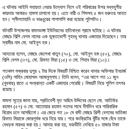
এ ঘটনায় আইনি সহায়তা নেয়ার উদ্যোগ নিলে ওই পরিবারের উপর মধ্যযুগীয়
কায়দায় আবারও হামলা চালানো হয়। এতে নারী ও শিশুসহ ৫ জন গুরুতর আহত
হন। শ্লীলতাহানি ও ভাঙচুরের পাশাপাশি করা হয়েছে লুটপাটও।
ঘটনাটি উপজেলার বামনডাঙ্গা ইউনিয়নের হাতিবান্ধা গ্রামে ঘটেছে। এ ঘটনায়
মোছাঃ শিল্পি বেগম নামের এক ভুক্তভোগী গৃহবধূ থানায় এজাহার দিয়েছেন। তার
স্বামীর নাম মো. আইনুল হক।
আহতরা হলেন, মোছাঃ জেলেখা খাতুন (৭০), মো. আইনুল হক (৫০), মোছাঃ
শিল্পি বেগম (৩৭), মো. রিফাত মিয়া (১৫) ও মো. শিহাব মিয়া (১০)।
গতকাল শুক্রবার দুপুর ২ টার দিকে বিষয়টি নিশ্চিত করেন থানার অফিসার ইনচার্জ
(ওসি) শাহিন মোহাম্মদ আমানুল্লাহ। তিনি বলেন, “এর আগে গত ১১ জুন
(বুধবার) রাতে এ সংক্রান্ত একটি এজাহার পেয়েছি। বিষয়টি নিয়ে পুলিশ তৎপর
রয়েছে।
মামলা সূত্রে জানা যায়, প্রতিবেশী মৃত অছিম উদ্দিনের ছেলে মো. আতিউর
রহমান (৫৭) ও মো. আতোয়ার রহমান গংদের সাথে দীর্ঘদিন ধরে পারিবারিক
বিরোধ চলে আসছিলো। এর জেরে গত ১৮ মে বাদী মোছাঃ শিল্পী বেগমের ভাতিজা
রিফাত মিয়াকে জোরপূর্বক ধরে নিয়ে যায়। পরে কংক্রিটের খুঁটির সঙ্গে বেঁধে তাকে
বেধড়ক মারধর করা হয়। আদায় করা হয়, ভয়ভীতি দেখিয়ে ৫০ হাজার টাকা