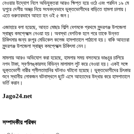
নেওয়ার উদ্যোগ নিলে অভিযুক্তরা আরও ক্ষিপ্ত হয়ে ওঠে এবং পরদিন ১৯ মে
দুপুরে দেশীয় অস্ত্র নিয়ে সংঘবদ্ধভাবে ভুক্তভোগীদের বাড়িতে হামলা চালায়।
এতে গুরুতরভাবে আহত হন ওই ৫ জন।
এজাহারে বলা হয়েছে, আহত মোছাঃ শিল্পি বেগমকে প্রথমে সুন্দরগঞ্জ উপজেলা
স্বাস্থ্য কমপ্লেক্সে নেওয়া হয়। অবস্থা বেগতিক হলে পরে তাকে উন্নত
চিকিৎসার জন্য রংপুর মেডিকেল কলেজ হাসপাতালে পাঠানো হয়। বাকি আহতরা
সুন্দরগঞ্জ উপজেলা স্বাস্থ্য কমপ্লেক্সে চিকিৎসা নেন।
মামলায় আরও অভিযোগ করা হয়েছে, হামলার সময় বসতঘরে ভাঙচুর চালিয়ে
নগদ টাকা, স্বর্ণালঙ্কারসহ বিভিন্ন মালামাল লুট করে নেওয়া হয়। একই সঙ্গে
ভুক্তভোগী নারীর শ্লীলতাহানির ঘটনাও ঘটানো হয়েছে। ভুক্তভোগীদের চিৎকার
শুনে স্থানীয় লোকজন ঘটনাস্থলে ছুটে এসে আহতদের উদ্ধার করে হাসপাতালে
ভর্তি করান।
Jago24.net
সম্পাদকীয় পরিষদ