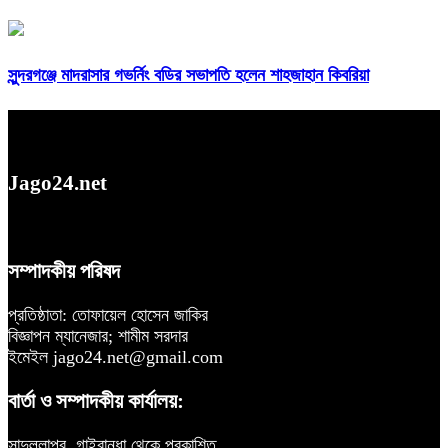
সুন্দরগঞ্জে মাদরাসার গভর্নিং বডির সভাপতি হলেন শাহজাহান কিবরিয়া
Jago24.net
সম্পাদকীয় পরিষদ
প্রতিষ্ঠাতা: তোফায়েল হোসেন জাকির
বিজ্ঞাপন ম্যানেজার; শামীম সরদার
ইমেইল jago24.net@gmail.com
বার্তা ও সম্পাদকীয় কার্যালয়:
সাদুল্লাপুর, গাইবান্ধা থেকে প্রকাশিত