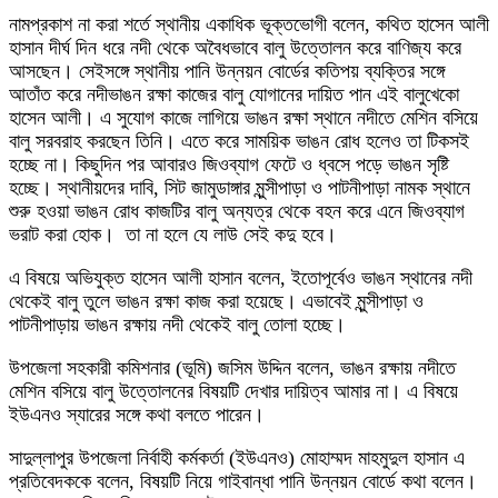
নামপ্রকাশ না করা শর্তে স্থানীয় একাধিক ভূক্তভোগী বলেন, কথিত হাসেন আলী
হাসান দীর্ঘ দিন ধরে নদী থেকে অবৈধভাবে বালু উত্তোলন করে বাণিজ্য করে
আসছেন। সেইসঙ্গে স্থানীয় পানি উন্নয়ন বোর্ডের কতিপয় ব্যক্তির সঙ্গে
আতাঁত করে নদীভাঙন রক্ষা কাজের বালু যোগানের দায়িত পান এই বালুখেকো
হাসেন আলী। এ সুযোগ কাজে লাগিয়ে ভাঙন রক্ষা স্থানে নদীতে মেশিন বসিয়ে
বালু সরবরাহ করছেন তিনি। এতে করে সাময়িক ভাঙন রোধ হলেও তা টিকসই
হচ্ছে না। কিছুদিন পর আবারও জিওব্যাগ ফেটে ও ধ্বসে পড়ে ভাঙন সৃষ্টি
হচ্ছে। স্থানীয়দের দাবি, সিট জামুডাঙ্গার মুন্সীপাড়া ও পাটনীপাড়া নামক স্থানে
শুরু হওয়া ভাঙন রোধ কাজটির বালু অন্যত্র থেকে বহন করে এনে জিওব্যাগ
ভরাট করা হোক। তা না হলে যে লাউ সেই কদু হবে।
এ বিষয়ে অভিযুক্ত হাসেন আলী হাসান বলেন, ইতোপূর্বেও ভাঙন স্থানের নদী
থেকেই বালু তুলে ভাঙন রক্ষা কাজ করা হয়েছে। এভাবেই মুন্সীপাড়া ও
পাটনীপাড়ায় ভাঙন রক্ষায় নদী থেকেই বালু তোলা হচ্ছে।
উপজেলা সহকারী কমিশনার (ভূমি) জসিম উদ্দিন বলেন, ভাঙন রক্ষায় নদীতে
মেশিন বসিয়ে বালু উত্তোলনের বিষয়টি দেখার দায়িত্ব আমার না। এ বিষয়ে
ইউএনও স্যারের সঙ্গে কথা বলতে পারেন।
সাদুল্লাপুর উপজেলা নির্বাহী কর্মকর্তা (ইউএনও) মোহাম্মদ মাহমুদুল হাসান এ
প্রতিবেদককে বলেন, বিষয়টি নিয়ে গাইবান্ধা পানি উন্নয়ন বোর্ডে কথা বলেন।