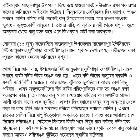
গাইবান্ধার সাদুল্লাপুর উপজেলা দিয়ে বয়ে যাওয়া ঘাঘট নদীভাঙন রক্ষা প্রকল্পের
কাজের অনিয়মের অভিযোগ উঠেছে। নিম্নমানের ফেব্রিক্সের জিওব্যাগ ও ভাঙন
স্থানে মেশিন বসিয়ে নদী থেকেই বালু উত্তোলন করায় ফের ভাঙন শঙ্কায়
ভুগছেন ভুক্তভোগী মানুষেরা। তাদের দাবি, এ স্থানের নদী থেকে বালু না তুলে
অন্যত্র থেকে বালু বহন করে এনে জিওব্যাগ ভর্তি করা অবশ্যক।
সোমবার (১৫ জুন) সরেজমিনে সাদুল্লাপুর উপজেলার দামোদরপুর ইউনিয়নের
সিট জামুডাঙ্গার মুন্সীপাড়া ও পাটনীপাড়া নামক স্থানে দেখা গেছে- নদীভাঙন রক্ষা
প্রকল্প কাজের ওইসব অনিয়মের দৃশ্য।
খোজঁ নিয়ে জানা যায়, উপজেলার সিট জামুডাঙ্গার মুন্সীপাড়া ও পাটনীপাড়া নামক
স্থানে ঘাঘট নদীর তীব্র ভাঙন শুরু হয়। এতে নদী তীরের মানুষের ঘরবাড়ি ও
ফসলী জমি বিলীন হয়েছে। আর ভাঙন ঝুঁকিতে ভুগছিলেন আরও বেশ কিছু
পরিবার। এসব ভুক্তভোগীদের দীর্ঘ দাবির পরিপ্রেক্ষিতে শুরু হয় ভাঙন রক্ষা
প্রকল্পের কাজ। এ কাজের বালু যোগান দেওয়ার দায়িত্ব পান স্থানীয় হাসেন
আলী হাসান নামের এক ব্যক্তি। এরপর জিওব্যাগের জন্য বালু অন্যত্র থেকে
বহন না করে তিনি ভাঙন স্থানের নদীতে বসিয়েছেন শ্যালো মেশিন। এখানে
রাতভর মেশিন দিয়ে বালু উত্তোলণ অব্যাহত রয়েছে। এতে করে আবারও দেখা
দিয়েছে নদীভাঙন। সেইসঙ্গে মিশনের বিকট শব্দে নির্ঘুম রাত কাটছে নদীপারের
মানুষদের। একইসঙ্গে নিম্নমানের জিওব্যাগ আর ভাঙন স্থান থেকে বালু তোলার
কারণে আবারও নদীভাঙন ঝুঁকিতে পড়েছেন স্থানীয় বাসিন্দারা।