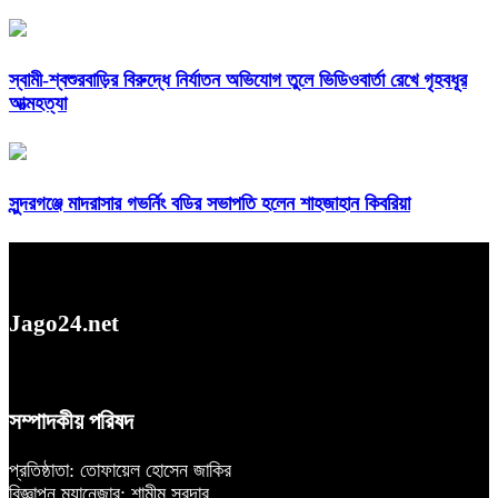
স্বামী-শ্বশুরবাড়ির বিরুদ্ধে নির্যাতন অভিযোগ তুলে ভিডিওবার্তা রেখে গৃহবধূর
আত্মহত্যা
সুন্দরগঞ্জে মাদরাসার গভর্নিং বডির সভাপতি হলেন শাহজাহান কিবরিয়া
Jago24.net
সম্পাদকীয় পরিষদ
প্রতিষ্ঠাতা: তোফায়েল হোসেন জাকির
বিজ্ঞাপন ম্যানেজার; শামীম সরদার