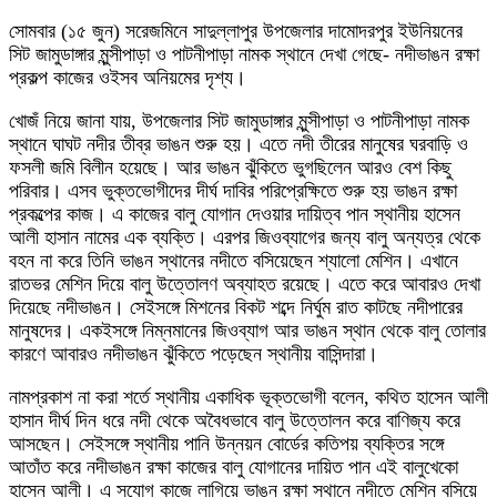
সোমবার (১৫ জুন) সরেজমিনে সাদুল্লাপুর উপজেলার দামোদরপুর ইউনিয়নের
সিট জামুডাঙ্গার মুন্সীপাড়া ও পাটনীপাড়া নামক স্থানে দেখা গেছে- নদীভাঙন রক্ষা
প্রকল্প কাজের ওইসব অনিয়মের দৃশ্য।
খোজঁ নিয়ে জানা যায়, উপজেলার সিট জামুডাঙ্গার মুন্সীপাড়া ও পাটনীপাড়া নামক
স্থানে ঘাঘট নদীর তীব্র ভাঙন শুরু হয়। এতে নদী তীরের মানুষের ঘরবাড়ি ও
ফসলী জমি বিলীন হয়েছে। আর ভাঙন ঝুঁকিতে ভুগছিলেন আরও বেশ কিছু
পরিবার। এসব ভুক্তভোগীদের দীর্ঘ দাবির পরিপ্রেক্ষিতে শুরু হয় ভাঙন রক্ষা
প্রকল্পের কাজ। এ কাজের বালু যোগান দেওয়ার দায়িত্ব পান স্থানীয় হাসেন
আলী হাসান নামের এক ব্যক্তি। এরপর জিওব্যাগের জন্য বালু অন্যত্র থেকে
বহন না করে তিনি ভাঙন স্থানের নদীতে বসিয়েছেন শ্যালো মেশিন। এখানে
রাতভর মেশিন দিয়ে বালু উত্তোলণ অব্যাহত রয়েছে। এতে করে আবারও দেখা
দিয়েছে নদীভাঙন। সেইসঙ্গে মিশনের বিকট শব্দে নির্ঘুম রাত কাটছে নদীপারের
মানুষদের। একইসঙ্গে নিম্নমানের জিওব্যাগ আর ভাঙন স্থান থেকে বালু তোলার
কারণে আবারও নদীভাঙন ঝুঁকিতে পড়েছেন স্থানীয় বাসিন্দারা।
নামপ্রকাশ না করা শর্তে স্থানীয় একাধিক ভূক্তভোগী বলেন, কথিত হাসেন আলী
হাসান দীর্ঘ দিন ধরে নদী থেকে অবৈধভাবে বালু উত্তোলন করে বাণিজ্য করে
আসছেন। সেইসঙ্গে স্থানীয় পানি উন্নয়ন বোর্ডের কতিপয় ব্যক্তির সঙ্গে
আতাঁত করে নদীভাঙন রক্ষা কাজের বালু যোগানের দায়িত পান এই বালুখেকো
হাসেন আলী। এ সুযোগ কাজে লাগিয়ে ভাঙন রক্ষা স্থানে নদীতে মেশিন বসিয়ে