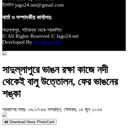
ইমেইল jago24.net@gmail.com
বার্তা ও সম্পাদকীয় কার্যালয়:
সাদুল্লাপুর, গাইবান্ধা থেকে প্রকাশিত
© All Rights Reserved © Jago24.net
Developed By
Sky Host BD
সাদুল্লাপুরে ভাঙন রক্ষা কাজে নদী
থেকেই বালু উত্তোলন, ফের ভাঙনের
শঙ্কা
প্রকাশের সময়: ০৬:১৭:৫৬ অপরাহ্ন, সোমবার, ১৫ জুন ২০২৬
📸 Download News PhotoCard