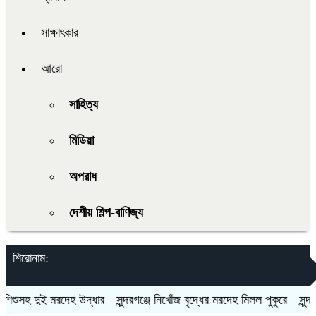
সাক্ষাৎকার
আরো
সাহিত্য
মিডিয়া
অপরাধ
দেশীয় শিল্প-বাণিজ্য
শিরোনাম:
শুসহ দুই মরদেহ উদ্ধার
সুন্দরগঞ্জে নিখোঁজ বৃদ্ধের মরদেহ মিলল পুকুরে
সুন্দরগঞ