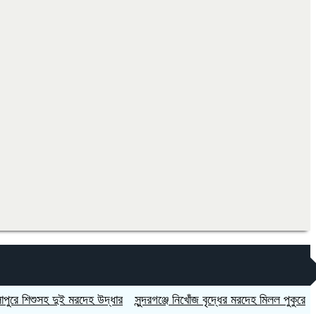
িশুসহ দুই মরদেহ উদ্ধার
সুন্দরগঞ্জে নিখোঁজ বৃদ্ধের মরদেহ মিলল পুকুরে
সুন্দরগ