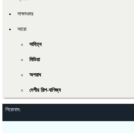
সাক্ষাৎকার
আরো
সাহিত্য
মিডিয়া
অপরাধ
দেশীয় শিল্প-বাণিজ্য
শিরোনাম: