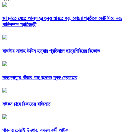
জান্নাতে যেতে আল্লাহর হুকুম মানতে হয়, কোনো প্রতীকে ভোট দিয়ে নয়:
পানিসম্পদ প্রতিমন্ত্রী
সাঘাটায় সালাহ উদ্দিন হত্যার প্রতিবাদে ছাত্রশিবিরের বিক্ষোভ
সাদুল্লাপুরে গাঁজার গাছ জব্দসহ যুবক গ্রেফতার
লটকন চাষে রিফাতের বাজিমাত
পাবনায় চোরাই উদ্ধার, যুবদল কর্মী আটক