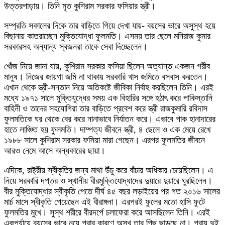
উত্তরপাড়ায়। তিনি মৃত কুশিরাম সরকার ফসিয়ার স্ত্রী।
সম্প্রতি সকালের দিকে তার বাড়িতে গিয়ে দেখা যায়- বয়সের ভারে অসুস্থ হয়ে
বিছানায় কাতরাচ্ছেন মুক্তিযোদ্ধা ফুলমতি। এসময় তার ছেলে মনিরাজ কুমার
সরকারসহ অন্যান্য স্বজনরা তাকে সেবা দিচ্ছেলেন।
খোঁজ নিয়ে জানা যায়, কুশিরাম সরকার ফসিয়া ছিলেন অত্যান্ত একজন গরীব
মানুষ। নিজের জায়গা জমি না থাকায় সরকারি খাস জমিতে বসবাস করতেন।
এখান থেকে স্ত্রী-সন্তান নিয়ে অতিকষ্টে জীবিকা নির্বাহ করছিলেন তিনি। এরই
মধ্যে ১৯৭১ সালে মুক্তিযুদ্ধের সময় এক বিহারির সঙ্গে হঠাৎ করে পাকিস্তানি
বাহিনী ও তাদের সহযোগিরা তার বাড়িতে প্রবেশ করে স্ত্রী রাজকুমারি রবিদাস
ফুলমতিকে ঘর থেকে বের করে নানাভাবে নির্যাতন করে। এভাবে পাক হানাদারের
হাতে লাঞ্চিত হয় ফুলমতি। দাম্পত্য জীবনে স্ত্রী, ৪ ছেলে ও এক মেয়ে রেখে
১৯৮৮ সালে কুশিরাম সরকার ফসিয়া মারা গেছেন। এরপর ফুলমতির জীবনে
আরও নেমে আসে অন্ধকারের ছায়া।
এদিকে, রাষ্ট্রীয় স্বীকৃতির জন্য মাথা উঁচু করে বাঁচার অধিকার চেয়েছিলেন। এ
নিয়ে সরকারি দপ্তর ও স্থানীয় বীরমুক্তিযোদ্ধাদের দুয়ারে দুয়ারে ঘুরছিলেন।
বীর মুক্তিযোদ্ধার স্বীকৃতি পেতে দীর্ঘ ৪৫ বছর লড়াইয়ের পর গত ২০১৬ সালের
মার্চ মাসে স্বীকৃতি পেয়েছেন এই বীরাঙ্গনা। এরপরই ফুলের মতো হাসি ফুটে
ফুলমতির মুখে। সুস্থ শরীরে বীরদর্পে চলাফেরা করে আসছিলেন তিনি। এরই
একপর্যায়ে বয়সের ভারে নুয়ে পরার কারণে অসুখ তার পিছু ছাড়ছে না। প্রায় দুই