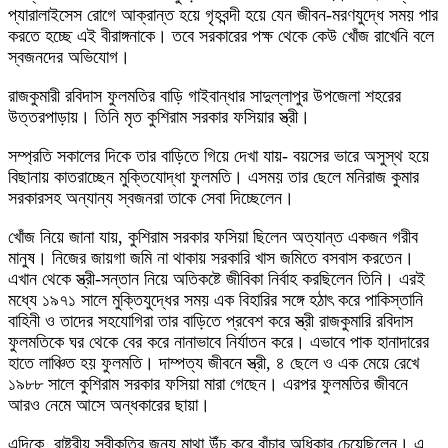
প্যারালাইসেস রোগে আক্রান্ত হয়ে গৃহবন্দী হয়ে যেন জীবন-মরণযুদ্ধে সময় পার
করতে হচ্ছে এই বীরাঙ্গনাকে। তবে সরকারের পক্ষ থেকে কেউ খোঁজ রাখেনি বলে
স্বজনদের অভিযোগ।
রাজকুমারী রবিদাস ফুলমতির বাড়ি গাইবান্ধার সাদুল্লাপুর উপজেলা শহরের
উত্তরপাড়ায়। তিনি মৃত কুশিরাম সরকার ফসিয়ার স্ত্রী।
সম্প্রতি সকালের দিকে তার বাড়িতে গিয়ে দেখা যায়- বয়সের ভারে অসুস্থ হয়ে
বিছানায় কাতরাচ্ছেন মুক্তিযোদ্ধা ফুলমতি। এসময় তার ছেলে মনিরাজ কুমার
সরকারসহ অন্যান্য স্বজনরা তাকে সেবা দিচ্ছেলেন।
খোঁজ নিয়ে জানা যায়, কুশিরাম সরকার ফসিয়া ছিলেন অত্যান্ত একজন গরীব
মানুষ। নিজের জায়গা জমি না থাকায় সরকারি খাস জমিতে বসবাস করতেন।
এখান থেকে স্ত্রী-সন্তান নিয়ে অতিকষ্টে জীবিকা নির্বাহ করছিলেন তিনি। এরই
মধ্যে ১৯৭১ সালে মুক্তিযুদ্ধের সময় এক বিহারির সঙ্গে হঠাৎ করে পাকিস্তানি
বাহিনী ও তাদের সহযোগিরা তার বাড়িতে প্রবেশ করে স্ত্রী রাজকুমারি রবিদাস
ফুলমতিকে ঘর থেকে বের করে নানাভাবে নির্যাতন করে। এভাবে পাক হানাদারের
হাতে লাঞ্চিত হয় ফুলমতি। দাম্পত্য জীবনে স্ত্রী, ৪ ছেলে ও এক মেয়ে রেখে
১৯৮৮ সালে কুশিরাম সরকার ফসিয়া মারা গেছেন। এরপর ফুলমতির জীবনে
আরও নেমে আসে অন্ধকারের ছায়া।
এদিকে, রাষ্ট্রীয় স্বীকৃতির জন্য মাথা উঁচু করে বাঁচার অধিকার চেয়েছিলেন। এ