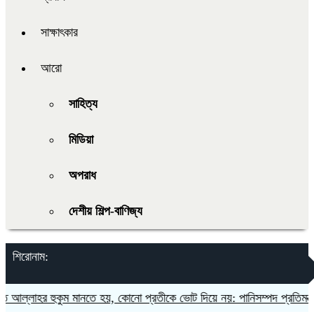
সাক্ষাৎকার
আরো
সাহিত্য
মিডিয়া
অপরাধ
দেশীয় শিল্প-বাণিজ্য
শিরোনাম:
্লাহর হুকুম মানতে হয়, কোনো প্রতীকে ভোট দিয়ে নয়: পানিসম্পদ প্রতিমন্ত্রী
স