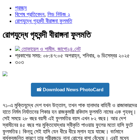
প্রচ্ছদ
বিশেষ প্রতিবেদন
,
লিড নিউজ ২
রোগযুদ্ধে গৃহবন্দী বীরাঙ্গনা ফুলমতি
রোগযুদ্ধে গৃহবন্দী বীরাঙ্গনা ফুলমতি
তোফায়েল ও শামীম, জাগো২৪.নেট
প্রকাশের সময়: ০৮:৪৭:০৫ অপরাহ্ন, শনিবার, ৬ ডিসেম্বর ২০২৫
৩০৩
📸 Download News PhotoCard
৭১-এ মুক্তিযুদ্ধে দেশ যখন উত্তাল, তখন পাক হানাদার বাহিনী ও রাজাকারদের
হাতে নির্মম নির্যাতনের শিকার হন রাজকুমারী রবিদাস ফুলমতি নামের এক গৃহবধূ।
সেই সময়ে ২৮ বছর বয়সী এই ফুলমতির বয়স এখন ৮২ বছর। আর দেশ
স্বাধীনের ৪৫ বছর পর মুক্তিযোদ্ধার স্বীকৃতি পাওয়ায় ফুলের মতো হাসি ফুটে
ফুলমতির। কিন্তু সেই হাসি যেন ধীরে ধীরে ম্লান হয়ে যাচ্ছে। বর্তমানে
বার্ধক্যজনিত কারণে তার শরীরজুড়ে নানা রোগের বাসা বেঁধেছে। এরই মধ্যে