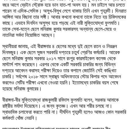
বছর আগে ব্রেইন স্ট্রোক হয়ে ডান হাত-পা অবস হয়। মন চাইলে আর চলতে
পারেন না এদিক-সেদিক। অসুখ-বিসুখ লেগে থাকায় তিনি এখন গৃহবন্দী। দিনরাত
আঙ্গিনা আর বিছানা তার সঙ্গী। আবার কখনো কখনো তাকে নিতে হয় চিকিৎসকের
কাছে। এভাবে দিনদিন অসুস্থ হয়ে পড়ছে এই নারী মুক্তিযোদ্ধা ফুলমতি।
তাকে সেবা-যত্নে ছেলে মনিরাজ কুমার সরকারসহ অন্যান্য ছেলে-মেয়ে ও
নাতনিরা সর্বদা নিয়োজিত আছেন।
স্থানীয়রা জানায়, এই বীরাঙ্গনার ৪ ছেলের মধ্যে দুই ছেলে রতন ও নিরঞ্জন
দিনমজুর। এক ছেলে সুজন সরকারি দপ্তরে চতুর্থ শ্রেণির কর্মচারি। আরেক
ছেলে মনিরাজ কুমার সরকার ২০১৭ সালে রংপুর কারমাইকেল কলেজ থেকে
মাস্টার্স পাস করেছেন। এরপর থেকে একটি সরকারি চাকরির জন্য বিভিন্ন
দপ্তরে আবেদন করাসহ পরীক্ষা দিয়েও তার কপালে জোটেনি সেই কাঙ্খিত
চাকরি। সর্বশেষ ২০১৮ সালে স্বাস্থ্য অধিদফতরে স্টোর কিপার পদে আবেদন
করলেও সেটির পরীক্ষা এখনো নেওয়া হয়নি। ইতোমধ্যে চাকরির বয়স শেষে
হয়েছে মনিরাজ কুমারের।
বীরাঙ্গনা-বীর মুক্তিযোদ্ধা রাজকুমারী রবিদাস ফুলমতি বলেন, সরকার আমাকে
রাষ্ট্রীয় মর্যাদা দিয়েছেন। এ জন্য কৃতজ্ঞ। এখন আর শরীর চলছে না।
স্বাভাবিক চলাফেরা করতে পারি না। দীর্ঘদিন গৃহবন্দী হলেও আজও কোন সরকারি
কর্মকর্তা খোঁজ নেয়নি।