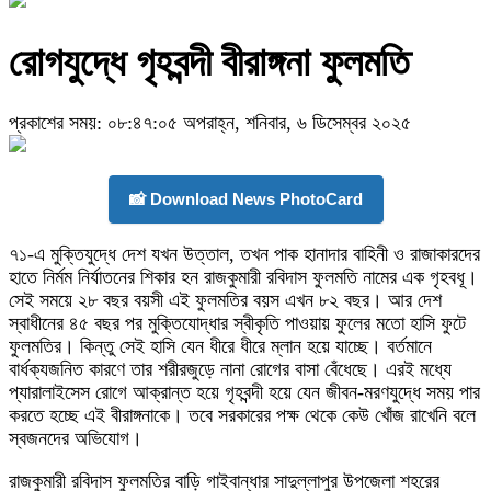
রোগযুদ্ধে গৃহবন্দী বীরাঙ্গনা ফুলমতি
প্রকাশের সময়: ০৮:৪৭:০৫ অপরাহ্ন, শনিবার, ৬ ডিসেম্বর ২০২৫
📸 Download News PhotoCard
৭১-এ মুক্তিযুদ্ধে দেশ যখন উত্তাল, তখন পাক হানাদার বাহিনী ও রাজাকারদের
হাতে নির্মম নির্যাতনের শিকার হন রাজকুমারী রবিদাস ফুলমতি নামের এক গৃহবধূ।
সেই সময়ে ২৮ বছর বয়সী এই ফুলমতির বয়স এখন ৮২ বছর। আর দেশ
স্বাধীনের ৪৫ বছর পর মুক্তিযোদ্ধার স্বীকৃতি পাওয়ায় ফুলের মতো হাসি ফুটে
ফুলমতির। কিন্তু সেই হাসি যেন ধীরে ধীরে ম্লান হয়ে যাচ্ছে। বর্তমানে
বার্ধক্যজনিত কারণে তার শরীরজুড়ে নানা রোগের বাসা বেঁধেছে। এরই মধ্যে
প্যারালাইসেস রোগে আক্রান্ত হয়ে গৃহবন্দী হয়ে যেন জীবন-মরণযুদ্ধে সময় পার
করতে হচ্ছে এই বীরাঙ্গনাকে। তবে সরকারের পক্ষ থেকে কেউ খোঁজ রাখেনি বলে
স্বজনদের অভিযোগ।
রাজকুমারী রবিদাস ফুলমতির বাড়ি গাইবান্ধার সাদুল্লাপুর উপজেলা শহরের