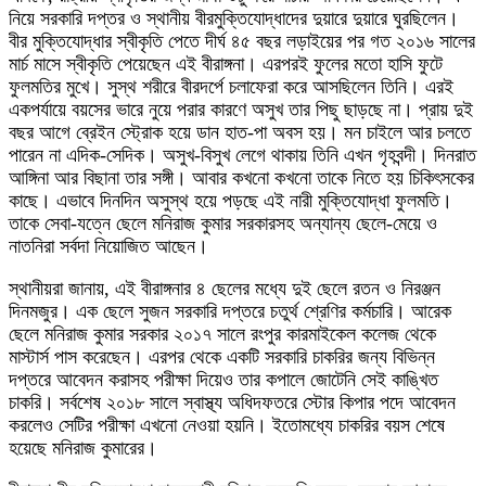
নিয়ে সরকারি দপ্তর ও স্থানীয় বীরমুক্তিযোদ্ধাদের দুয়ারে দুয়ারে ঘুরছিলেন।
বীর মুক্তিযোদ্ধার স্বীকৃতি পেতে দীর্ঘ ৪৫ বছর লড়াইয়ের পর গত ২০১৬ সালের
মার্চ মাসে স্বীকৃতি পেয়েছেন এই বীরাঙ্গনা। এরপরই ফুলের মতো হাসি ফুটে
ফুলমতির মুখে। সুস্থ শরীরে বীরদর্পে চলাফেরা করে আসছিলেন তিনি। এরই
একপর্যায়ে বয়সের ভারে নুয়ে পরার কারণে অসুখ তার পিছু ছাড়ছে না। প্রায় দুই
বছর আগে ব্রেইন স্ট্রোক হয়ে ডান হাত-পা অবস হয়। মন চাইলে আর চলতে
পারেন না এদিক-সেদিক। অসুখ-বিসুখ লেগে থাকায় তিনি এখন গৃহবন্দী। দিনরাত
আঙ্গিনা আর বিছানা তার সঙ্গী। আবার কখনো কখনো তাকে নিতে হয় চিকিৎসকের
কাছে। এভাবে দিনদিন অসুস্থ হয়ে পড়ছে এই নারী মুক্তিযোদ্ধা ফুলমতি।
তাকে সেবা-যত্নে ছেলে মনিরাজ কুমার সরকারসহ অন্যান্য ছেলে-মেয়ে ও
নাতনিরা সর্বদা নিয়োজিত আছেন।
স্থানীয়রা জানায়, এই বীরাঙ্গনার ৪ ছেলের মধ্যে দুই ছেলে রতন ও নিরঞ্জন
দিনমজুর। এক ছেলে সুজন সরকারি দপ্তরে চতুর্থ শ্রেণির কর্মচারি। আরেক
ছেলে মনিরাজ কুমার সরকার ২০১৭ সালে রংপুর কারমাইকেল কলেজ থেকে
মাস্টার্স পাস করেছেন। এরপর থেকে একটি সরকারি চাকরির জন্য বিভিন্ন
দপ্তরে আবেদন করাসহ পরীক্ষা দিয়েও তার কপালে জোটেনি সেই কাঙ্খিত
চাকরি। সর্বশেষ ২০১৮ সালে স্বাস্থ্য অধিদফতরে স্টোর কিপার পদে আবেদন
করলেও সেটির পরীক্ষা এখনো নেওয়া হয়নি। ইতোমধ্যে চাকরির বয়স শেষে
হয়েছে মনিরাজ কুমারের।