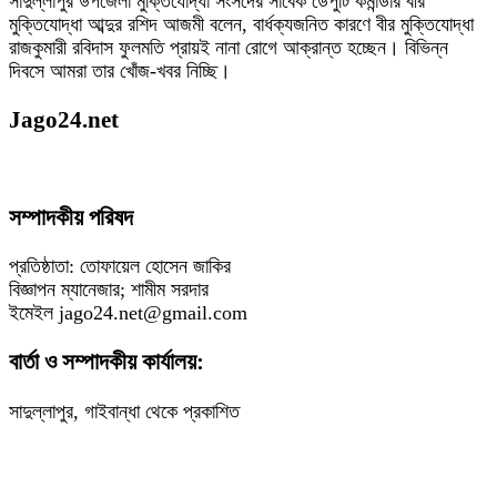
সাদুল্লাপুর উপজেলা মুক্তিযোদ্ধা সংসদের সাবেক ডেপুটি কমান্ডার বীর
মুক্তিযোদ্ধা আব্দুর রশিদ আজমী বলেন, বার্ধক্যজনিত কারণে বীর মুক্তিযোদ্ধা
রাজকুমারী রবিদাস ফুলমতি প্রায়ই নানা রোগে আক্রান্ত হচ্ছেন। বিভিন্ন
দিবসে আমরা তার খোঁজ-খবর নিচ্ছি।
Jago24.net
সম্পাদকীয় পরিষদ
প্রতিষ্ঠাতা: তোফায়েল হোসেন জাকির
বিজ্ঞাপন ম্যানেজার; শামীম সরদার
ইমেইল jago24.net@gmail.com
বার্তা ও সম্পাদকীয় কার্যালয়:
সাদুল্লাপুর, গাইবান্ধা থেকে প্রকাশিত